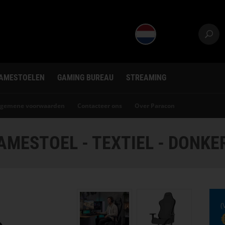
AMESTOELEN
GAMING BUREAU
STREAMING
lgemene voorwaarden
Contacteer ons
Over Paracon
MESTOEL - TEXTIEL - DONKE
(