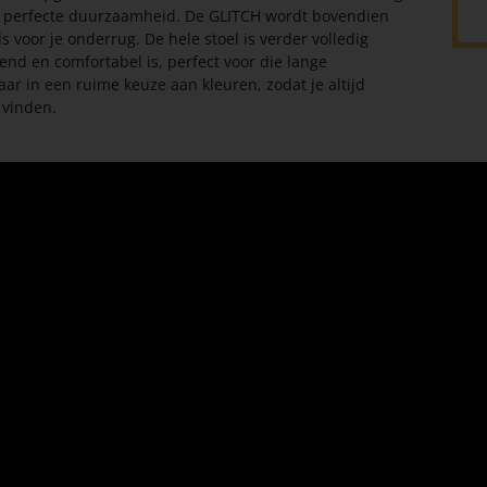
een perfecte duurzaamheid. De GLITCH wordt bovendien
 voor je onderrug. De hele stoel is verder volledig
nd en comfortabel is, perfect voor die lange
ar in een ruime keuze aan kleuren, zodat je altijd
 vinden.