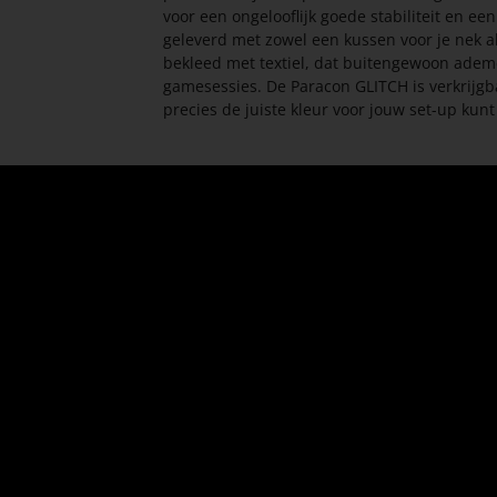
voor een ongelooflijk goede stabiliteit en 
geleverd met zowel een kussen voor je nek als
bekleed met textiel, dat buitengewoon ademe
gamesessies. De Paracon GLITCH is verkrijgba
precies de juiste kleur voor jouw set-up kunt