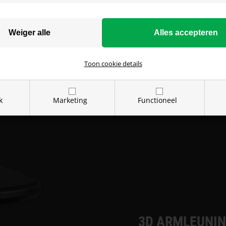
ld worden met behulp van de
Je trekt eenvoudig aan de
te hoek gevonden hebt. Dit
 na een lange gamesessie
unt ook afwisselen tussen
Toon cookie details
 muis te kunnen, en naar
ter je spelcomputer zit.
k
Marketing
Functioneel
3D ARMLEUNI