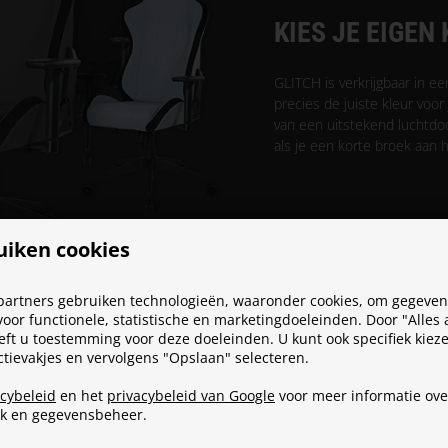
KIES JE EIGEN
GLITCH is verkrijgbaar in ee
precies de juiste kleur voor
van een uitstekend luchtdoor
als je een korte broek aan 
uiken cookies
partners gebruiken technologieën, waaronder cookies, om gegevens
oor functionele, statistische en marketingdoeleinden. Door "Alles
eeft u toestemming voor deze doeleinden. U kunt ook specifiek kieze
ectievakjes en vervolgens "Opslaan" selecteren.
acybeleid
en het
privacybeleid van Google
voor meer informatie ove
ik en gegevensbeheer.
ING