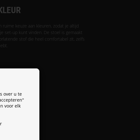
 KLEUR
n ruime keuze aan kleuren, zodat je altijd
 je set-up kunt vinden. De stoel is gemaakt
latende stof die heel comfortabel zit, zelfs
hebt.
 over u te
 accepteren"
n voor elk
r