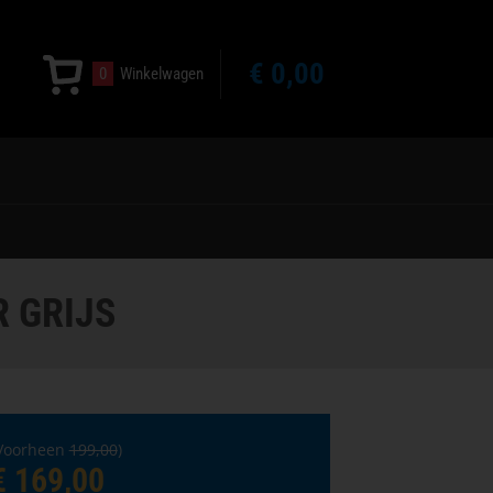
€ 0,00
0
Winkelwagen
R GRIJS
Voorheen
199,00
)
€ 169,00