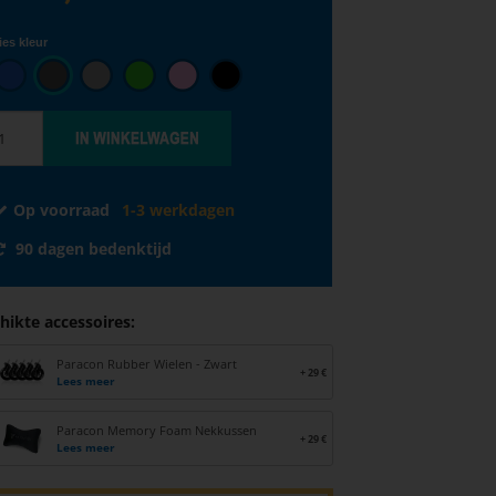
ies kleur
Op voorraad
1-3 werkdagen
90 dagen bedenktijd
hikte accessoires:
Paracon Rubber Wielen - Zwart
+ 29 €
Lees meer
Paracon Memory Foam Nekkussen
+ 29 €
Lees meer