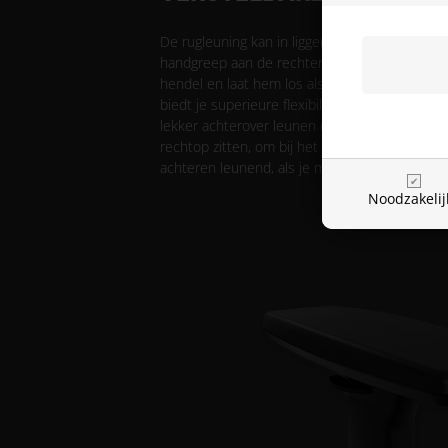
De rugleuning kan in liggende positie verste
handgreep aan de rechterkant van de zitting. 
hendel en laat hem los als je de voor jou juis
biedt je superieure flexibiliteit, want je kunt
lekker achterover leunen en ontspannen. Je k
rechtop zitten, om bij het toetsenbord en de
achteren leunend, als je met de controller ach
Noodzakelij