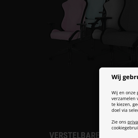
Wij gebr
Wij en onze 
verzamelen v
te kiezen, g
doel via sel
Zie ons
priv
cookiegebru
VERSTELBARE RUGLEUN