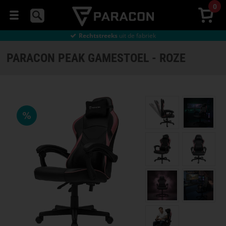
0
Gratis
verzending vanaf € 49
90 dagen
bedenktijd
Gratis
verzending vanaf € 49
Rechtstreeks
uit de fabriek
MUIZEN
Gratis
verzending vanaf € 49
PARACON PEAK GAMESTOEL - ROZE
HEADSETS
MUISMATTEN
GAMESTOELEN
GAMING
BUREAU
STREAMING
Selecteer