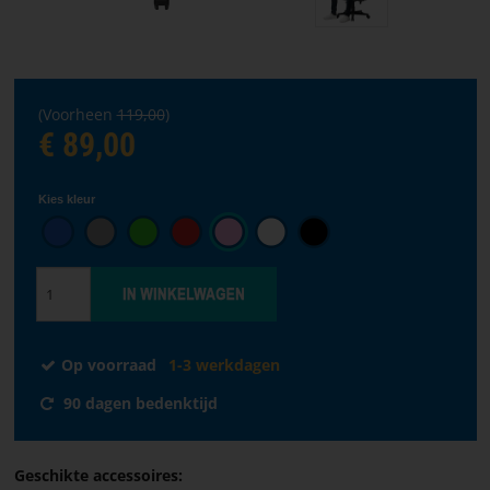
taal
VOORPAGINA
SOFTWARE
(Voorheen
119,00
)
€ 89,00
VERKOOPPUNTEN
Kies kleur
ALGEMENE
VOORWAARDEN
CONTACTEER
ONS
Op voorraad
1-3 werkdagen
OVER
90 dagen bedenktijd
PARACON
Geschikte accessoires: