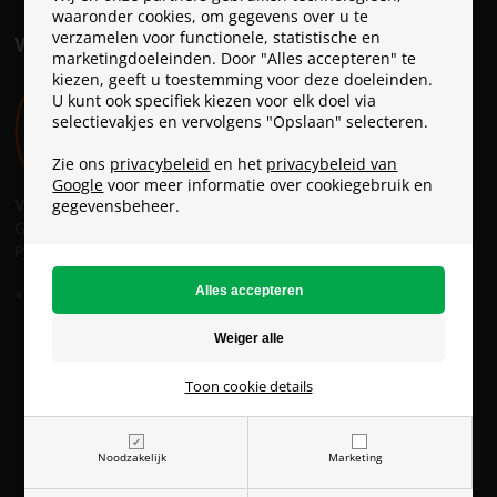
waaronder cookies, om gegevens over u te
verzamelen voor functionele, statistische en
VERZENDKOSTEN
marketingdoeleinden. Door "Alles accepteren" te
kiezen, geeft u toestemming voor deze doeleinden.
U kunt ook specifiek kiezen voor elk doel via
selectievakjes en vervolgens "Opslaan" selecteren.
Zie ons
privacybeleid
en het
privacybeleid van
Google
voor meer informatie over cookiegebruik en
Verzendkosten:
gegevensbeheer.
GLS: € 6 *
PostNL: € 9
* GRATIS verzending vanaf € 49
ParaconGaming.nl (BTW-no.: NL826301733B01)
Copyright © - Alle rechten voorbehouden
Toon cookie details
Noodzakelijk
Marketing