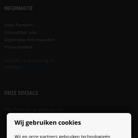
INFORMATIE
Over Paracon
Contacteer ons
Algemene voorwaarden
Privacybeleid
info@ParaconGaming.nl
Telefoon
085 1070374
ONZE SOCIALS
Volg Paracon op onze socials:
Wij gebruiken cookies
Wij en onze partners gebruiken technologieën,