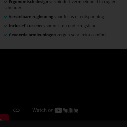
Ergonomisch design
vermindert vermoeidheid in rug en
schouders
Verstelbare rugleuning
voor focus of ontspanning
Inclusief kussens
voor nek- en onderrugsteun
Gevoerde armleuningen
zorgen voor extra comfort