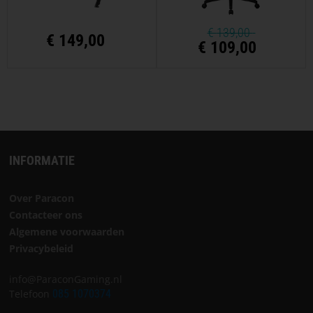
€
139,00
€
149,00
€ 109,00
INFORMATIE
Over Paracon
Contacteer ons
Algemene voorwaarden
Privacybeleid
info@ParaconGaming.nl
Telefoon
085 1070374