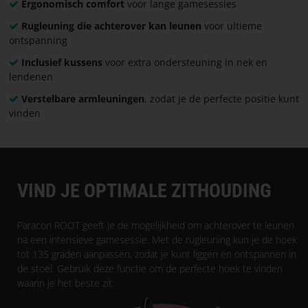
Ergonomisch comfort
voor lange gamesessies
Rugleuning die achterover kan leunen
voor ultieme
ontspanning
Inclusief kussens
voor extra ondersteuning in nek en
lendenen
Verstelbare armleuningen
, zodat je de perfecte positie kunt
vinden
VIND JE OPTIMALE ZITHOUDING
Paracon ROOT geeft je de mogelijkheid om achterover te leunen
na een intensieve gamesessie. Met de rugleuning kun je de hoek
tot 135 graden aanpassen, zodat je kunt liggen en ontspannen in
de stoel. Gebruik deze functie om de perfecte hoek te vinden
waarin je het beste zit.