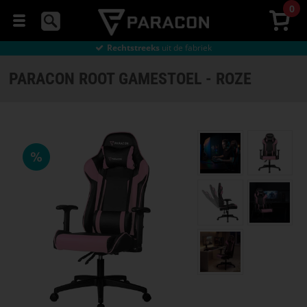
0
Gratis
verzending vanaf € 49
90 dagen
bedenktijd
Gratis
verzending vanaf € 49
Rechtstreeks
uit de fabriek
MUIZEN
Gratis
verzending vanaf € 49
PARACON ROOT GAMESTOEL - ROZE
HEADSETS
MUISMATTEN
GAMESTOELEN
GAMING
BUREAU
STREAMING
Selecteer