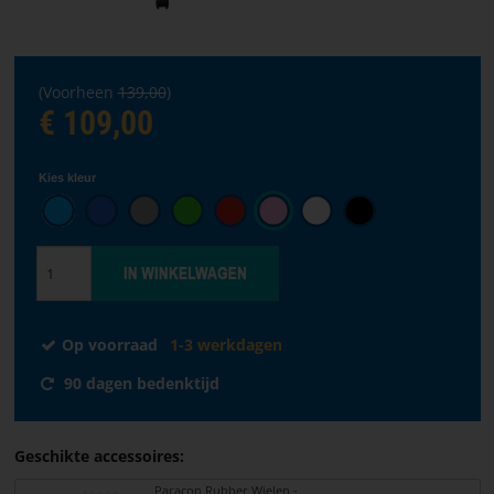
taal
VOORPAGINA
(Voorheen
139,00
)
SOFTWARE
€ 109,00
VERKOOPPUNTEN
Kies kleur
ALGEMENE
VOORWAARDEN
CONTACTEER
ONS
Op voorraad
1-3 werkdagen
OVER
90 dagen bedenktijd
PARACON
Geschikte accessoires:
Paracon Rubber Wielen -