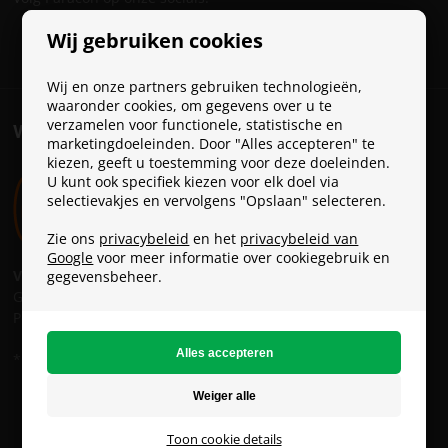
Wij gebruiken cookies
Wij en onze partners gebruiken technologieën,
waaronder cookies, om gegevens over u te
verzamelen voor functionele, statistische en
VERZENDKOSTEN
marketingdoeleinden. Door "Alles accepteren" te
kiezen, geeft u toestemming voor deze doeleinden.
U kunt ook specifiek kiezen voor elk doel via
selectievakjes en vervolgens "Opslaan" selecteren.
Zie ons
privacybeleid
en het
privacybeleid van
Google
voor meer informatie over cookiegebruik en
Verzendkosten:
gegevensbeheer.
GLS: € 6 *
PostNL: € 9
* GRATIS verzending vanaf € 49
ParaconGaming.nl (BTW-no.: NL826301733B01)
Copyright © - Alle rechten voorbehouden
Toon cookie details