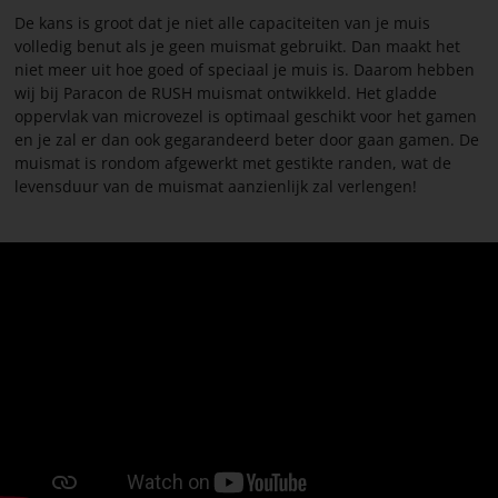
De kans is groot dat je niet alle capaciteiten van je muis
volledig benut als je geen muismat gebruikt. Dan maakt het
niet meer uit hoe goed of speciaal je muis is. Daarom hebben
wij bij Paracon de RUSH muismat ontwikkeld. Het gladde
oppervlak van microvezel is optimaal geschikt voor het gamen
en je zal er dan ook gegarandeerd beter door gaan gamen. De
muismat is rondom afgewerkt met gestikte randen, wat de
levensduur van de muismat aanzienlijk zal verlengen!