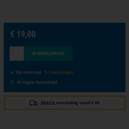
taal
VOORPAGINA
SOFTWARE
€ 19,00
VERKOOPPUNTEN
ALGEMENE
VOORWAARDEN
Op voorraad
1-3 werkdagen
CONTACTEER
90 dagen bedenktijd
ONS
OVER
GRATIS
verzending vanaf € 49
PARACON