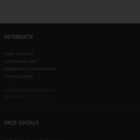
INFORMATIE
Over Paracon
Contacteer ons
Algemene voorwaarden
Privacybeleid
info@ParaconGaming.nl
Telefoon
085 1070374
ONZE SOCIALS
Volg Paracon op onze socials: