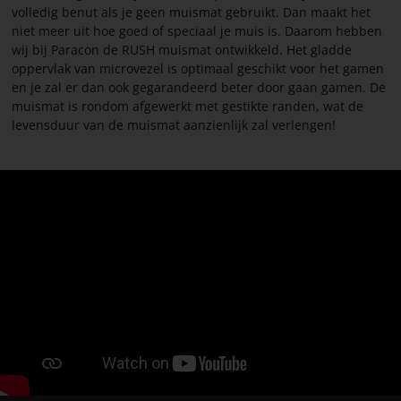
volledig benut als je geen muismat gebruikt. Dan maakt het
niet meer uit hoe goed of speciaal je muis is. Daarom hebben
wij bij Paracon de RUSH muismat ontwikkeld. Het gladde
oppervlak van microvezel is optimaal geschikt voor het gamen
en je zal er dan ook gegarandeerd beter door gaan gamen. De
muismat is rondom afgewerkt met gestikte randen, wat de
levensduur van de muismat aanzienlijk zal verlengen!