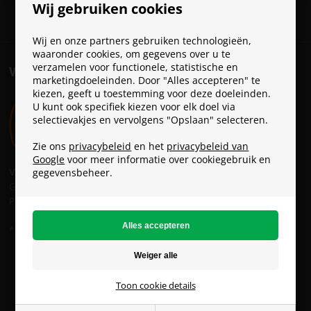
Wij gebruiken cookies
Wij en onze partners gebruiken technologieën,
waaronder cookies, om gegevens over u te
verzamelen voor functionele, statistische en
VERZENDKOSTEN
marketingdoeleinden. Door "Alles accepteren" te
kiezen, geeft u toestemming voor deze doeleinden.
U kunt ook specifiek kiezen voor elk doel via
selectievakjes en vervolgens "Opslaan" selecteren.
Zie ons
privacybeleid
en het
privacybeleid van
Google
voor meer informatie over cookiegebruik en
Verzendkosten:
gegevensbeheer.
GLS: € 6 *
PostNL: € 9
* GRATIS verzending vanaf € 49
ParaconGaming.nl (BTW-no.: NL826301733B01)
Copyright © - Alle rechten voorbehouden
Toon cookie details