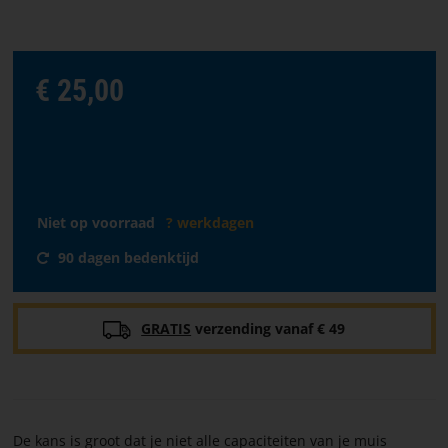
taal
VOORPAGINA
€ 25,00
SOFTWARE
VERKOOPPUNTEN
ALGEMENE
Niet op voorraad
? werkdagen
VOORWAARDEN
90 dagen bedenktijd
CONTACTEER
ONS
GRATIS
verzending vanaf € 49
OVER
PARACON
De kans is groot dat je niet alle capaciteiten van je muis