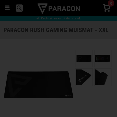
0
Gratis
verzending vanaf € 49
90 dagen
bedenktijd
Gratis
verzending vanaf € 49
Rechtstreeks
uit de fabriek
MUIZEN
Gratis
verzending vanaf € 49
PARACON RUSH GAMING MUISMAT - XXL
HEADSETS
MUISMATTEN
GAMESTOELEN
GAMING
BUREAU
STREAMING
Selecteer