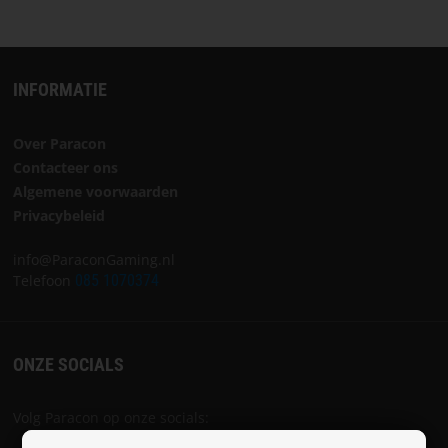
INFORMATIE
Over Paracon
Contacteer ons
Algemene voorwaarden
Privacybeleid
info@ParaconGaming.nl
Telefoon
085 1070374
ONZE SOCIALS
Volg Paracon op onze socials: