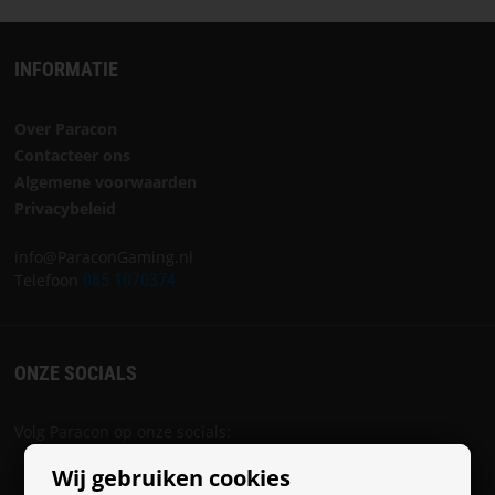
INFORMATIE
Over Paracon
Contacteer ons
Algemene voorwaarden
Privacybeleid
info@ParaconGaming.nl
Telefoon
085 1070374
ONZE SOCIALS
Volg Paracon op onze socials:
Wij gebruiken cookies