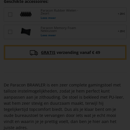
Geschikte accessoires:
Paracon Rubber Wielen -
Zwart
+ 29 €
Lees meer
Paracon Memory Foam
Nekkussen
+ 29 €
Lees meer
GRATIS
verzending vanaf € 49
De Paracon BRAWLER is een zeer complete gamingstoel met
talloze instelmogelijkheden, zodat je hem perfect kunt
aanpassen aan je zithouding. De stoel is bekleed met PU-leer,
wat hem zeer stevig en duurzaam maakt, terwijl hij
tegelijkertijd topcomfort biedt. Dus als je klaar bent om je
oude bureaustoel te vervangen door iets wat je echt mooi
vindt en waarin je je prettig voelt, dan ben je hier aan het
juiste adres.