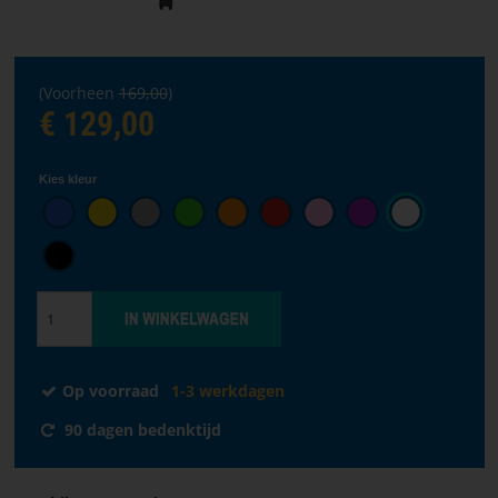
taal
VOORPAGINA
(Voorheen
169,00
)
SOFTWARE
€ 129,00
VERKOOPPUNTEN
Kies kleur
ALGEMENE
VOORWAARDEN
CONTACTEER
ONS
OVER
Op voorraad
1-3 werkdagen
PARACON
90 dagen bedenktijd