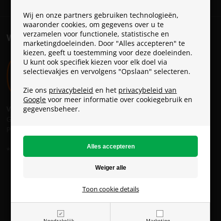
Wij en onze partners gebruiken technologieën,
waaronder cookies, om gegevens over u te
verzamelen voor functionele, statistische en
VERZENDKOSTEN
marketingdoeleinden. Door "Alles accepteren" te
kiezen, geeft u toestemming voor deze doeleinden.
U kunt ook specifiek kiezen voor elk doel via
selectievakjes en vervolgens "Opslaan" selecteren.
Zie ons
privacybeleid
en het
privacybeleid van
Google
voor meer informatie over cookiegebruik en
Verzendkosten:
gegevensbeheer.
GLS: € 6 *
PostNL: € 9
* GRATIS verzending vanaf € 49
ParaconGaming.nl (BTW-no.: NL826301733B01)
Copyright © - Alle rechten voorbehouden
Toon cookie details
Noodzakelijk
Marketing