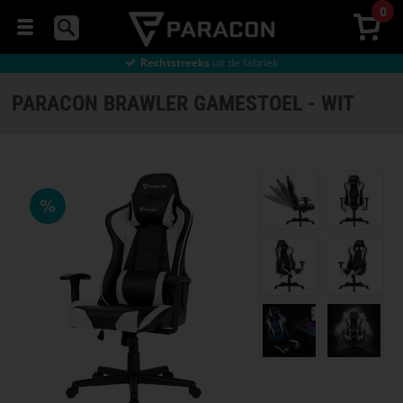
0
Gratis
verzending vanaf € 49
90 dagen
bedenktijd
Gratis
verzending vanaf € 49
Rechtstreeks
uit de fabriek
MUIZEN
Gratis
verzending vanaf € 49
PARACON BRAWLER GAMESTOEL - WIT
HEADSETS
MUISMATTEN
GAMESTOELEN
GAMING
BUREAU
STREAMING
Selecteer