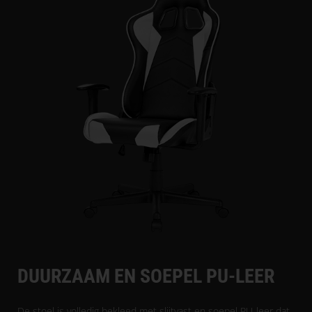
DUURZAAM EN SOEPEL PU-LEER
De stoel is volledig bekleed met slijtvast en soepel PU-leer dat